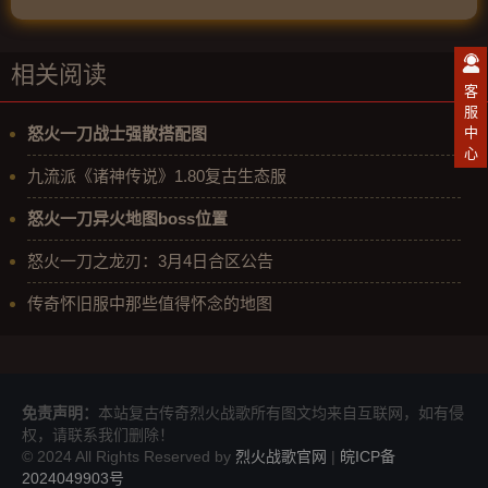
相关阅读
客
服
中
怒火一刀战士强散搭配图
心
九流派《诸神传说》1.80复古生态服
怒火一刀异火地图boss位置
怒火一刀之龙刃：3月4日合区公告
传奇怀旧服中那些值得怀念的地图
免责声明：
本站复古传奇烈火战歌所有图文均来自互联网，如有侵
权，请联系我们删除！
© 2024 All Rights Reserved by
烈火战歌官网
|
皖ICP备
2024049903号